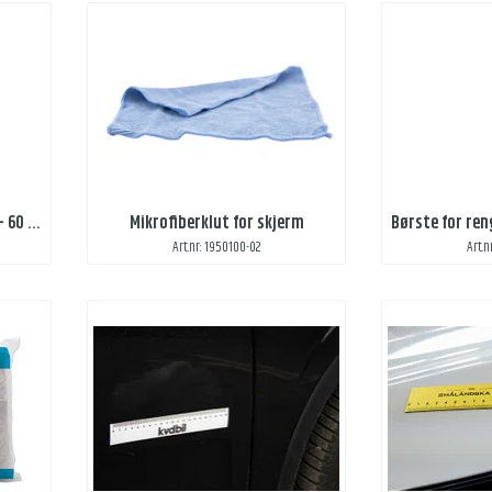
Rengjøringsspray for skjerm - 60 ml
Mikrofiberklut for skjerm
Børste for ren
Art.nr: 1950100-02
Art.n