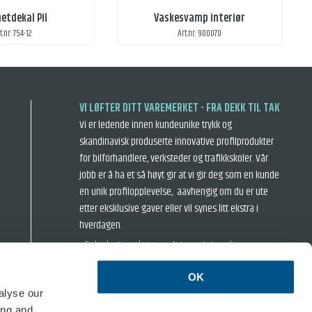
etdekal Pil
Vaskesvamp interiør
t.nr: 754-12
Art.nr: 900070
VI LØFTER DITT VAREMERKET - FRA DEKK TIL TAK
Vi er ledende innen kundeunike trykk og
skandinavisk produserte innovative profilprodukter
for bilforhandlere, verksteder og trafikkskoler. Vår
jobb er å ha et så høyt gir at vi gir deg som en kunde
en unik profilopplevelse, aavhengig om du er ute
etter eksklusive gaver eller vil synes litt ekstra i
hverdagen.
› Salgsbetingelser
› Intergritetspolicy
OK
alyse our
ing and