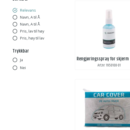
Relevans
Navn, A til Å
Navn, A til Å
Pris, lav til høy
Pris, høy til lav
Trykkbar
Ja
Art.nr: 1950100-01
Nei