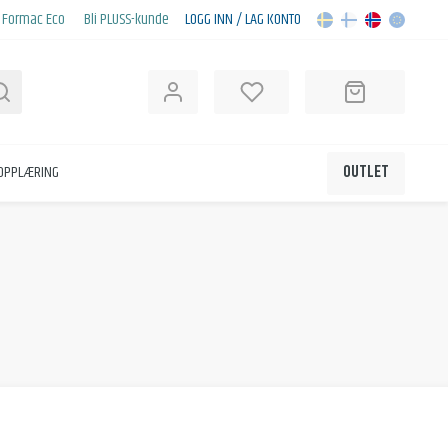
Formac Eco
Bli PLUSS-kunde
LOGG INN / LAG KONTO
Søk
KOPPLÆRING
OUTLET