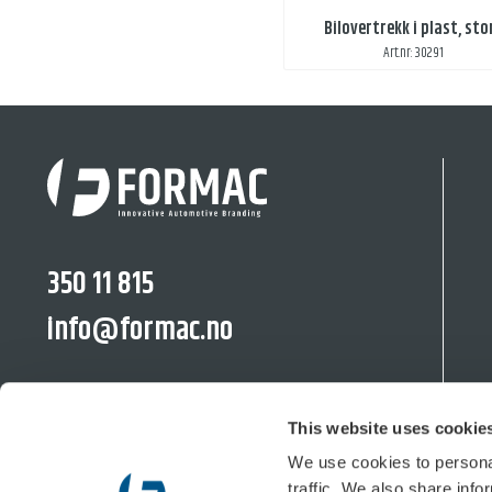
Bilovertrekk i plast, sto
Art.nr: 30291
350 11 815
info@formac.no
facebook.com/formac.no
This website uses cookie
linkedin.com/company/formac-no
We use cookies to personal
traffic. We also share info