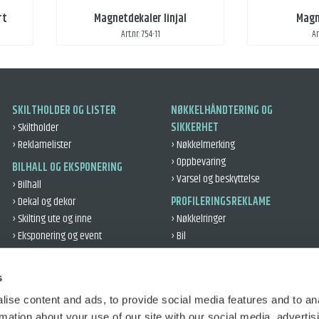
rt
Magnetdekaler linjal
Magn
Art.nr: 754-11
Ar
SKILTHOLDER OG LISTER
NØKKELHÅNDTERING OG
› Skiltholder
SIKKERHET
› Reklamelister
› Nøkkelmerking
› Oppbevaring
BILHALL OG EKSPONERING
› Varsel og beskyttelse
› Bilhall
› Dekal og dekor
PROFILERINGSREKLAME
› Skilting ute og inne
› Nøkkelringer
› Eksponering og event
› Bil
› Kundegaver
VERKSTED OG DEKK
› Kontor og profil
› Verksted
s
› Refleks
› Dekklogistikk
ise content and ads, to provide social media features and to an
› Bilbeskyttelse
TRAFIKKOPPLÆRING
rmation about your use of our site with our social media, advertis