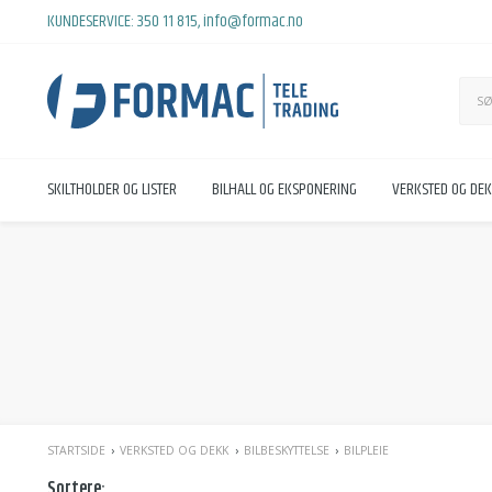
KUNDESERVICE:
350 11 815
,
info@formac.no
SKILTHOLDER OG LISTER
BILHALL OG EKSPONERING
VERKSTED OG DE
STARTSIDE
VERKSTED OG DEKK
BILBESKYTTELSE
BILPLEIE
Sortere: