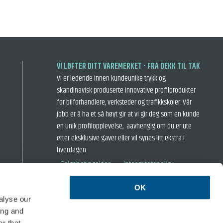
VI LØFTER DITT VAREMERKET - FRA DEKK TIL TAK
Vi er ledende innen kundeunike trykk og
skandinavisk produserte innovative profilprodukter
for bilforhandlere, verksteder og trafikkskoler. Vår
jobb er å ha et så høyt gir at vi gir deg som en kunde
en unik profilopplevelse, aavhengig om du er ute
etter eksklusive gaver eller vil synes litt ekstra i
hverdagen.
› Salgsbetingelser
› Intergritetspolicy
OK
alyse our
ing and
r that