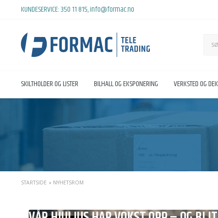
KUNDESERVICE:
350 11 815
,
info@formac.no
SKILTHOLDER OG LISTER
BILHALL OG EKSPONERING
VERKSTED OG DE
STARTSIDE
NYHETSROM
VÅR HJULIUS HAR VOKST OPP – OG BLI