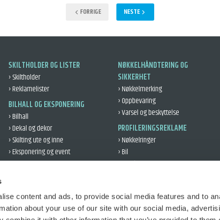
FORRIGE
NESTE
SKILTHOLDER OG LISTER
NØKKELHÅNDTERING OG
› Skiltholder
SIKKERHET
› Reklamelister
› Nøkkelmerking
› Oppbevaring
BILHALL OG EKSPONERING
› Varsel og beskyttelse
› Bilhall
› Dekal og dekor
PROFILERINGSREKLAME
› Skilting ute og inne
› Nøkkelringer
› Eksponering og event
› Bil
› Kundegaver
VERKSTED OG DEKK
› Kontor og profil
› Verksted
s
› Refleks
› Dekklogistikk
ise content and ads, to provide social media features and to an
› Bilbeskyttelse
TRAFIKKOPPLÆRING
rmation about your use of our site with our social media, advertis
› Øvelseskjøring
 combine it with other information that you’ve provided to them o