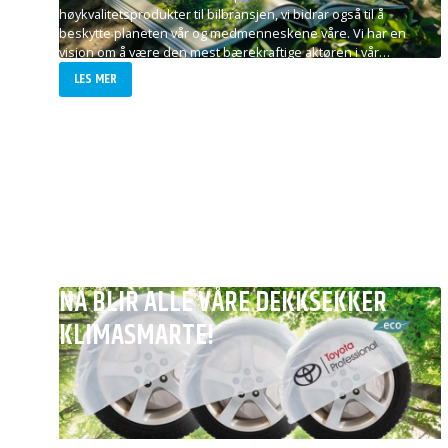
høykvalitetsprodukter til bilbransjen, vi bidrar også til å
beskytte planeten vår og medmenneskene våre. Vi har en
visjon om å være den mest bærekraftige aktøren i vår…
LES MER
NÅ BLIR ALLE VÅRE DEKKSEKKER
KLIMASMARTE!