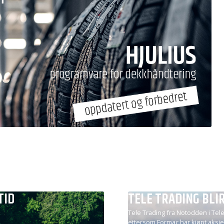
TID
TELE TRADING BLI
Tele Trading fra Notodden i Tele
ettersom Formac har kjøpt aksje