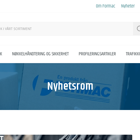
Om Formac
Nyheter
KK
NØKKELHÅNDTERING OG SIKKERHET
PROFILERINGSARTIKLER
TRAFIK
Nyhetsrom
TT