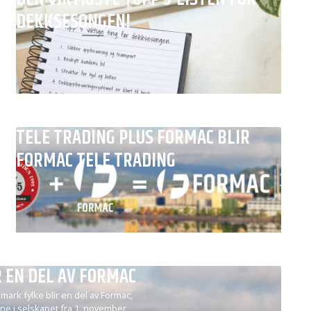
DEKKSESONGEN!
TELE TRADING PLUS FORMAC BLIR
FORMAC TELE TRADING
R EN DEL AV FORMAC
mark fylke blir en del av Formac,
ne i selskapet fra 1. november