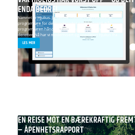
ENDA BEDRE!
Namnet er Hjulius. Ja, faktisk. Formacs egenutviklede
programvare for dekkverksteder og dekkhotell. Når
programvaren håndterer dekk og hjul, ja, da døper man den
deretter. Nå har vi modernisert og oppdatert Hjulius fra…
LES MER
EN REISE MOT EN BÆREKRAFTIG FREM
– ÅPENHETSRAPPORT