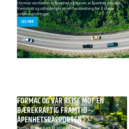
I Formac verdsetter vi åpenhet og mener at åpenhet om våre
fremskritt og utfordringer er en forutsetning for å skape
positive endringer.
LES MER
FORMAC OG VÅR REISE MOT EN
BÆREKRAFTIG FRAMTID -
ÅPENHETSRAPPORTEN
Formac er ikke bare et selskap som leverer