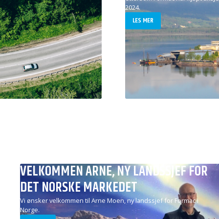
2024.
LES MER
VELKOMMEN ARNE, NY LANDSSJEF FOR
DET NORSKE MARKEDET
Vi ønsker velkommen til Arne Moen, ny landssjef for Formac i
Norge.