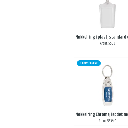
Art.nr: 5500
STORSELGERE
Art.nr: 5539-D