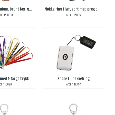
Nøkkelring Premium, brunt lær, gravering, preget
Nøkkelring i lær, sort med preg på 2 sider
.nr: 15087-D
Art.nr: 15095
med 1-farge trykk
Snøre til nøkkelring
t.nr: 16099
Art.nr: 4834-4