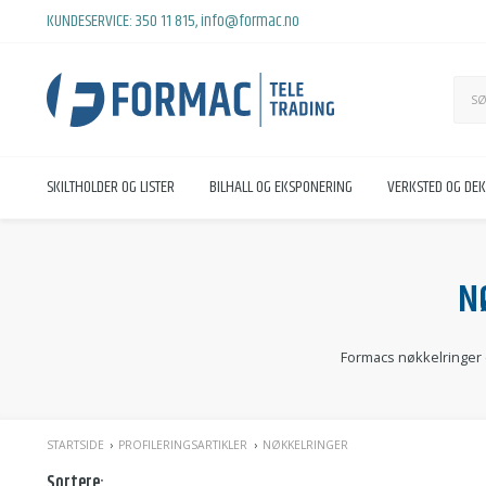
KUNDESERVICE:
350 11 815
,
info@formac.no
SKILTHOLDER OG LISTER
BILHALL OG EKSPONERING
VERKSTED OG DE
N
Formacs nøkkelringer er
STARTSIDE
PROFILERINGSARTIKLER
NØKKELRINGER
Sortere: