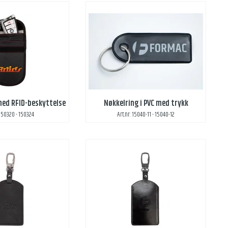
med RFID-beskyttelse
Nøkkelring i PVC med trykk
 150320 - 150324
Art.nr: 15040-11 - 15040-12