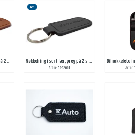
NY
Nøkkelring i brunt lær, preg på 2 sider
Nøkkelring i sort lær, preg på 2 sider
Bilnøkkeletui 
Art.nr: 99-22001
Art.nr: