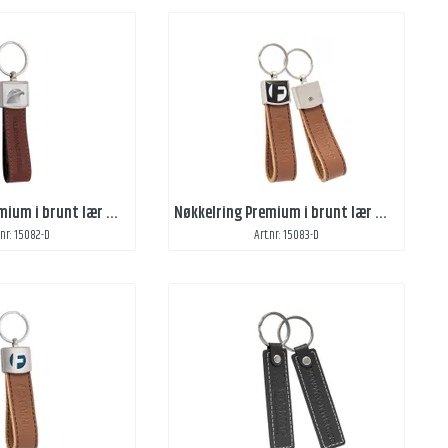
Nøkkelring Premium i brunt lær med domedekal og preg 1 side
Nøkkelring Premium i brunt lær med domedekal og preg 2 sider
.nr: 15082-D
Art.nr: 15083-D