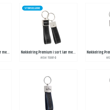
STORSELGERE
Nøkkelring Premium i sort lær med domedekal og preg 1 side
Nøkkelring Premium i sort lær med domedekal og preg 2 sider
Art.nr: 15081-D
Art