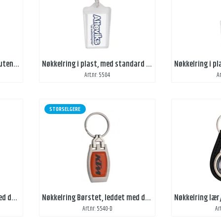
Nøkkelring i plast, standard uten trykk
Nøkkelring i plast, med standard trykk
Art.nr: 5504
A
STORSELGERE
Nøkkelring Chrome, leddet med domemerke
Nøkkelring Børstet, leddet med domemerke
Art.nr: 5540-D
Ar