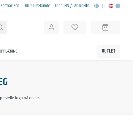
Formac Eco
Bli PLUSS-kunde
LOGG INN / LAG KONTO
Søk
KOPPLÆRING
OUTLET
EG
spesielle logo på disse.