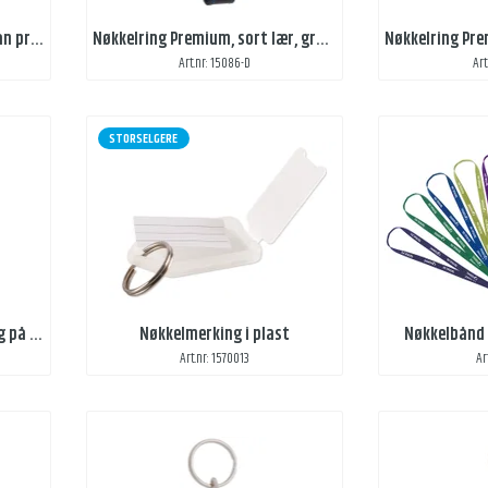
Nøkkelring Premium, sort utan preg, med Domedekal
Nøkkelring Premium, sort lær, gravering, preget
Art.nr: 15086-D
Art
STORSELGERE
Nøkkelring i lær, grå med preg på 2 sider
Nøkkelmerking i plast
Nøkkelbånd 
Art.nr: 1570013
Ar