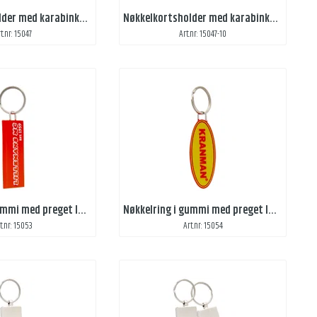
Nøkkelkortsholder med karabinkrok, i mocka med preging
Nøkkelkortsholder med karabinkrok, i kunstlær med preging
t.nr: 15047
Art.nr: 15047-10
Nøkkelring i gummi med preget logo
Nøkkelring i gummi med preget logo og egen form
t.nr: 15053
Art.nr: 15054