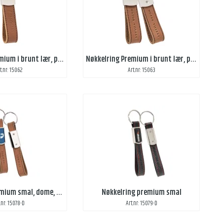
Nøkkelring Premium i brunt lær, preg 1 side
Nøkkelring Premium i brunt lær, preg 2 sider
t.nr: 15062
Art.nr: 15063
Nøkkelring premium smal, dome, i brunt lær
Nøkkelring premium smal
.nr: 15078-D
Art.nr: 15079-D