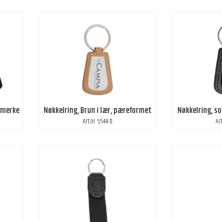
emerke
Nøkkelring, Brun i lær, pæreformet
Nøkkelring, so
Art.nr: 5544-D
Ar