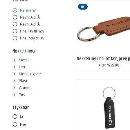
NY
Relevans
Navn, A til Å
Navn, A til Å
Pris, lav til høy
Pris, høy til lav
Nøkkelringer
Metall
Art.nr: 99-22000
Lær
Metall og lær
Plast
Gummi
Tøy
Trykkbar
Ja
Nei