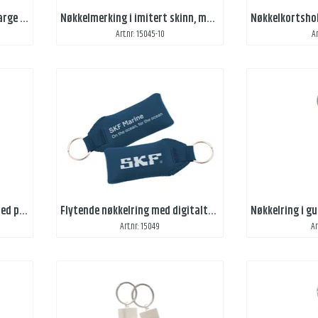
Nøkkelmerking i lær, med 1- farge trykk
Nøkkelmerking i imitert skinn, med trykk
Art.nr: 15045-10
Ar
Nøkkelkortsholder i mocka med preging
Flytende nøkkelring med digitaltrykk
Art.nr: 15049
Ar