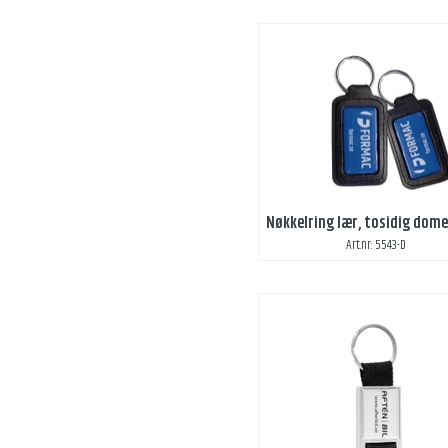
Nøkkelring lær, tosidig dom
Art.nr: 5543-D