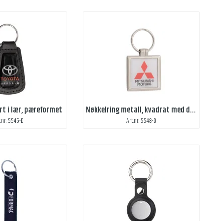
rt i lær, pæreformet
Nøkkelring metall, kvadrat med domedekal
t.nr: 5545-D
Art.nr: 5548-D