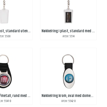
Nøkkelring i plast, standard uten trykk med karabinkrok
Nøkkelring i plast, standard med karabinkrok
rt.nr: 5508
Art.nr: 5514
Nøkkelring lær/metall, rund med domedekal
Nøkkelring krom, oval med domedekal
t.nr: 5541-D
Art.nr: 5542-D