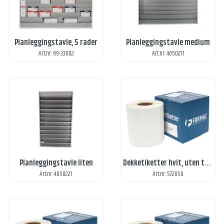
Planleggingstavle, 5 rader
Planleggingstavle medium
Art.nr: 99-33002
Art.nr: 4050211
Planleggingstavle liten
Dekketiketter hvit, uten trykk
Art.nr: 4050221
Art.nr: 572050