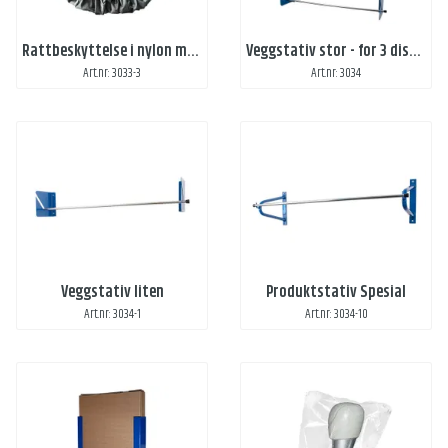
Rattbeskyttelse i nylon med strikk
Veggstativ stor - for 3 dispenserbokser
Art.nr: 3033-3
Art.nr: 3034
Veggstativ liten
Produktstativ Spesial
Art.nr: 3034-1
Art.nr: 3034-10