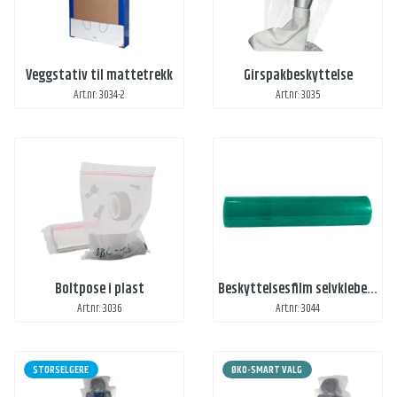
Veggstativ til mattetrekk
Girspakbeskyttelse
Art.nr: 3034-2
Art.nr: 3035
Boltpose i plast
Beskyttelsesfilm selvklebende
Art.nr: 3036
Art.nr: 3044
STORSELGERE
ØKO-SMART VALG