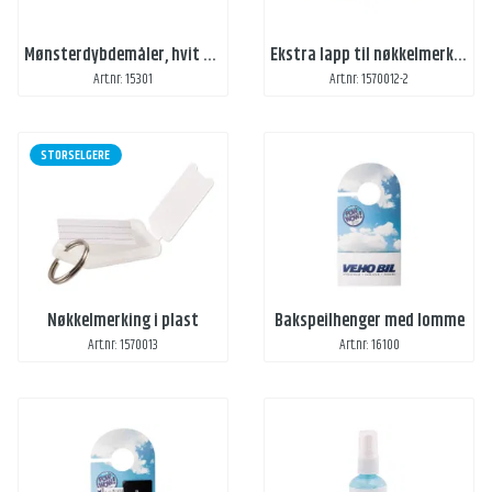
Mønsterdybdemåler, hvit m/ 1 farge trykk 2 sider
Ekstra lapp til nøkkelmerking
Art.nr: 15301
Art.nr: 1570012-2
STORSELGERE
Nøkkelmerking i plast
Bakspeilhenger med lomme
Art.nr: 1570013
Art.nr: 16100