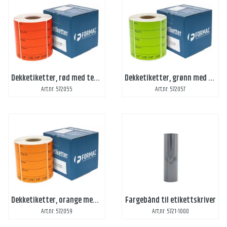
Dekketiketter, rød med tekst
Dekketiketter, grønn med tekst
Art.nr: 572055
Art.nr: 572057
Dekketiketter, orange med tekst
Fargebånd til etikettskriver
Art.nr: 572059
Art.nr: 5721-1000