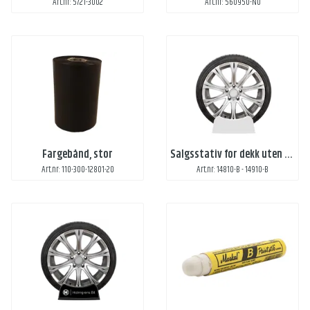
Art.nr: 5721-3002
Art.nr: 560950-NO
Fargebånd, stor
Salgsstativ for dekk uten trykk
Art.nr: 110-300-12801-20
Art.nr: 14810-B - 14910-B