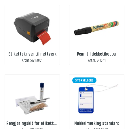
Etikettskriver til nettverk
Penn til dekketiketter
Art.nr: 5721-3001
Art.nr: 5410-11
STORSELGERE
Rengjøringskit for etikettskriver
Nøkkelmerking standard