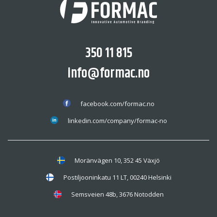
350 11 815
info@formac.no
facebook.com/formac.no
linkedin.com/company/formac-no
Moränvägen 10, 352 45 Växjö
Postiljooninkatu 11 LT, 00240 Helsinki
Semsveien 48b, 3676 Notodden