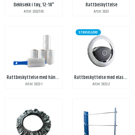
Dekksekk i tøy, 12-18"
Rattbeskyttelse
Art.nr: 3032510
Art.nr: 3033
STORSELGERE
Rattbeskyttelse med håndtak
Rattbeskyttelse med elastisk kant
Art.nr: 3033-1
Art.nr: 3033-2