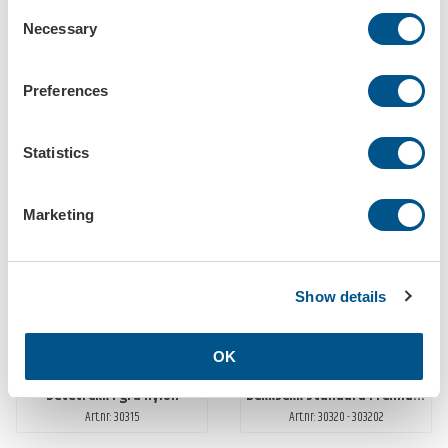
Consent
Necessary
Selection
Preferences
Setebeskytter optifit de luxe - bil / lastebil
Setebeskyttelse i kunstskinn
Statistics
Art.nr: 3031-22
Art.nr: 30312
Marketing
STORSELGERE
ØKO-SMART VALG
Show details
OK
Setetrekk i grå nylon
Dekksekk standard Premium med trykk
Art.nr: 30315
Art.nr: 30320 - 303202