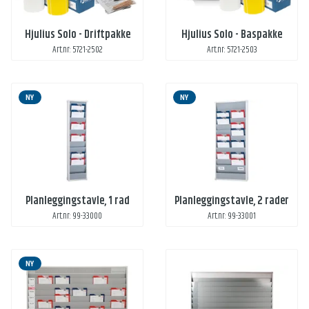
Hjulius Solo - Driftpakke
Hjulius Solo - Baspakke
Art.nr: 5721-2502
Art.nr: 5721-2503
NY
NY
Planleggingstavle, 1 rad
Planleggingstavle, 2 rader
Art.nr: 99-33000
Art.nr: 99-33001
NY