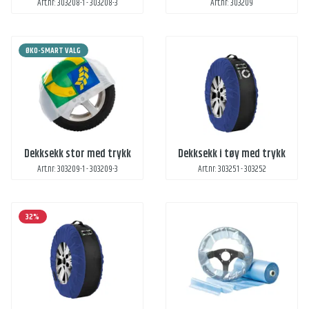
Art.nr: 303208-1 - 303208-3
Art.nr: 303209
ØKO-SMART VALG
Dekksekk stor med trykk
Dekksekk i tøy med trykk
Art.nr: 303209-1 - 303209-3
Art.nr: 303251 - 303252
32%