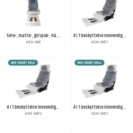
Sete-, matte-, girspak-, håndbremsbeskyttelse. 4 i 1
4 i 1 beskyttelse innvendig bil med eget trykk 1 farge
Art.nr: 3047
Art.nr: 3047-1
ØKO-SMART VALG
ØKO-SMART VALG
4 i 1 beskyttelse innvendig bil med eget trykk 2 farger
4 i 1 beskyttelse innvendig bil med eget trykk 3 farger
Art.nr: 3047-2
Art.nr: 3047-3