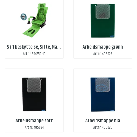
5 i 1 beskyttelse, Sitte, Matte, Gir, Håndbrekk og ratt
Arbeidsmappe grønn
Art.nr: 304750-10
Art.nr: 405023
Arbeidsmappe sort
Arbeidsmappe blå
Art.nr: 405024
Art.nr: 405025