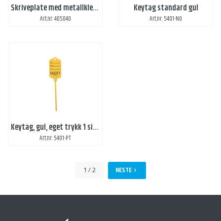
Skriveplate med metallklemme, A4- svart
Keytag standard gul
Art.nr: 405040
Art.nr: 5401-NO
Keytag, gul, eget trykk 1 side
Art.nr: 5401-PT
NESTE
1 / 2
chevron_right