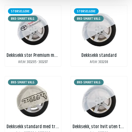
STORSELGERE
STORSELGERE
ØKO-SMART VALG
ØKO-SMART VALG
Dekksekk stor Premium med trykk
Dekksekk standard
Art.nr: 303205 - 303207
Art.nr: 303208
ØKO-SMART VALG
ØKO-SMART VALG
Dekksekk standard med trykk
Dekksekk, stor hvit uten trykk