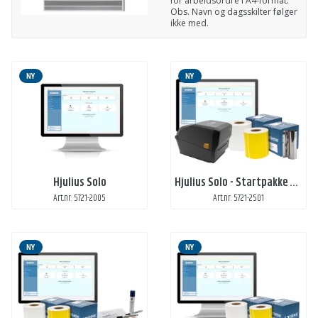
for arbeidsordre i A4-format.
Obs. Navn og dagsskilter følger
ikke med.
NY
NY
Hjulius Solo
Hjulius Solo - Startpakke plus
Art.nr: 5721-2005
Art.nr: 5721-2501
NY
NY