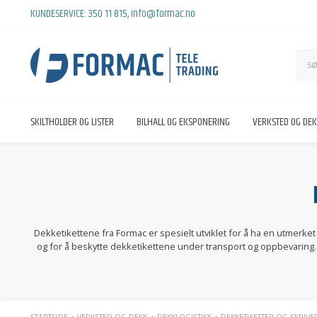
KUNDESERVICE:
350 11 815
,
info@formac.no
SKILTHOLDER OG LISTER
BILHALL OG EKSPONERING
VERKSTED OG DE
Dekketikettene fra Formac er spesielt utviklet for å ha en utmerket 
og for å beskytte dekketikettene under transport og oppbevaring. D