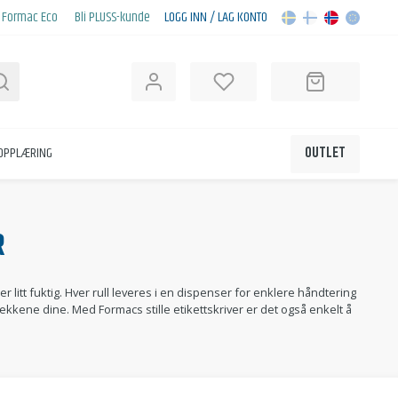
Formac Eco
Bli PLUSS-kunde
LOGG INN / LAG KONTO
Søk
KOPPLÆRING
OUTLET
R
 litt fuktig. Hver rull leveres i en dispenser for enklere håndtering
ekkene dine. Med Formacs stille etikettskriver er det også enkelt å