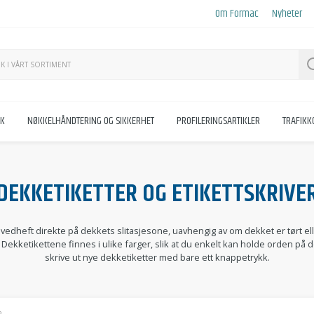
Om Formac
Nyheter
KK
NØKKELHÅNDTERING OG SIKKERHET
PROFILERINGSARTIKLER
TRAFIK
DEKKETIKETTER OG ETIKETTSKRIVE
vedheft direkte på dekkets slitasjesone, uavhengig av om dekket er tørt eller
ekketikettene finnes i ulike farger, slik at du enkelt kan holde orden på d
skrive ut nye dekketiketter med bare ett knappetrykk.