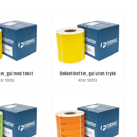
er, gul med tekst
Dekketiketter, gul uten trykk
t.nr: 572052
Art.nr: 572053