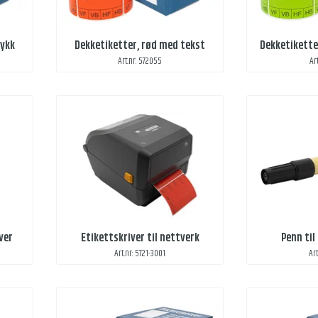
rykk
Dekketiketter, rød med tekst
Dekketikette
Art.nr: 572055
Ar
ver
Etikettskriver til nettverk
Penn til
Art.nr: 5721-3001
Art