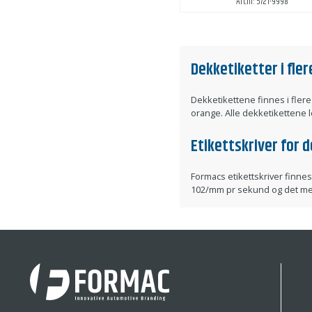
Art.nr: 5721-9998
Dekketiketter i fler
Dekketikettene finnes i fler
orange. Alle dekketikettene 
Etikettskriver for 
Formacs etikettskriver finnes
102/mm pr sekund og det medfø