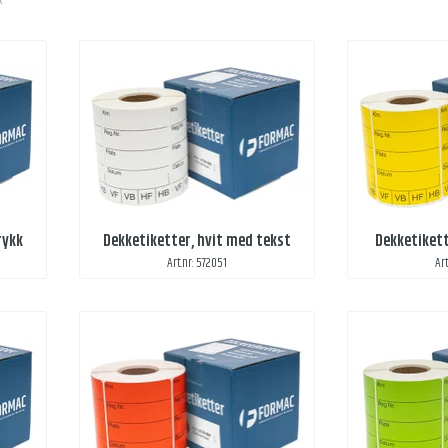
R
rykk
Dekketiketter, hvit med tekst
Dekketikett
Art.nr: 572051
Ar