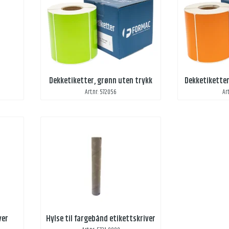
Dekketiketter, grønn uten trykk
Dekketiketter
Art.nr: 572056
Ar
ver
Hylse til fargebånd etikettskriver