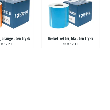
, orange uten trykk
Dekketiketter, blå uten trykk
t.nr: 572058
Art.nr: 572060