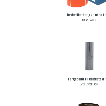
Dekketiketter, rød uten t
Art.nr: 572054
Fargebånd til etikettskri
Art.nr: 5721-1000