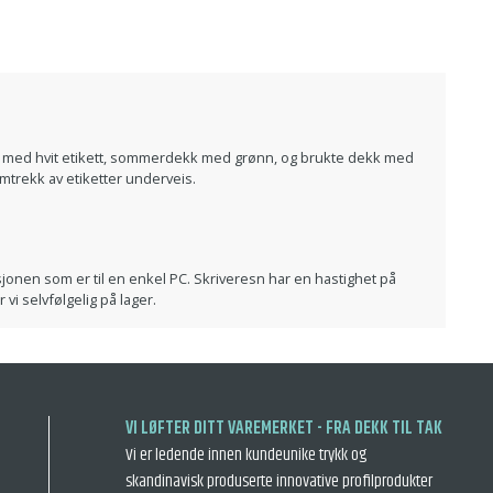
ekk med hvit etikett, sommerdekk med grønn, og brukte dekk med
mtrekk av etiketter underveis.
rsjonen som er til en enkel PC. Skriveresn har en hastighet på
i selvfølgelig på lager.
VI LØFTER DITT VAREMERKET - FRA DEKK TIL TAK
Vi er ledende innen kundeunike trykk og
skandinavisk produserte innovative profilprodukter