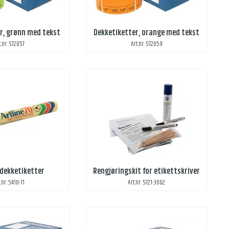
r, grønn med tekst
Dekketiketter, orange med tekst
t.nr: 572057
Art.nr: 572059
 dekketiketter
Rengjøringskit for etikettskriver
.nr: 5410-11
Art.nr: 5721-3002