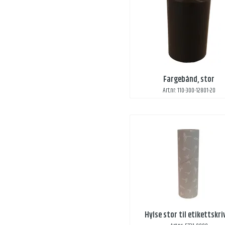
Fargebånd, stor
Art.nr: 110-300-12801-20
Hylse stor til etikettskri