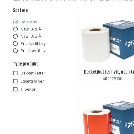
STARTSIDE
VERKSTED OG DEKK
DEKKLOGISTIKK
DEKKETIKETTER OG SKRIVE
Sortere:
Relevans
Navn, A til Å
Navn, A til Å
Pris, lav til høy
Pris, høy til lav
Type produkt
Dekketiketter hvit, uten t
Dekketiketter
Art.nr: 572050
Etikettskriver
Tilbehør