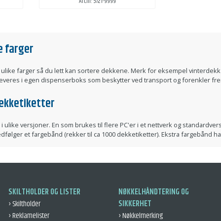
Art.nr: 5721-9999
e farger
e ulike farger så du lett kan sortere dekkene. Merk for eksempel vinterd
leveres i egen dispenserboks som beskytter ved transport og forenkler fre
dekketiketter
 i ulike versjoner. En som brukes til flere PC'er i et nettverk og standardve
lger et fargebånd (rekker til ca 1000 dekketiketter). Ekstra fargebånd har v
SKILTHOLDER OG LISTER
NØKKELHÅNDTERING OG
› Skiltholder
SIKKERHET
› Reklamelister
› Nøkkelmerking