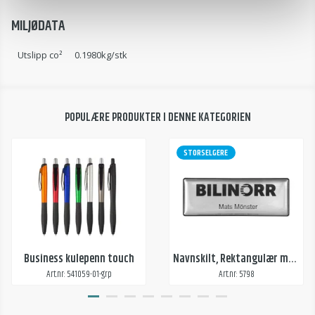
MILJØDATA
Utslipp co²
0.1980kg/stk
POPULÆRE PRODUKTER I DENNE KATEGORIEN
STORSELGERE
Business kulepenn touch
Navnskilt, Rektangulær med magnet
Art.nr: 541059-01-grp
Art.nr: 5798