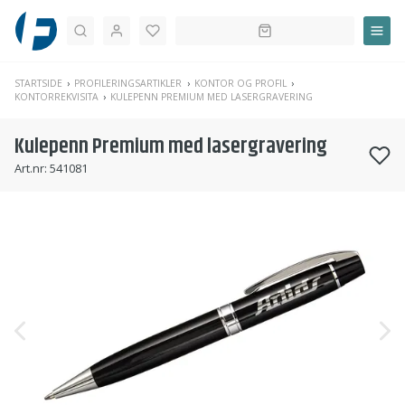
Søk
STARTSIDE
PROFILERINGSARTIKLER
KONTOR OG PROFIL
KONTORREKVISITA
KULEPENN PREMIUM MED LASERGRAVERING
Kulepenn Premium med lasergravering
Art.nr:
541081