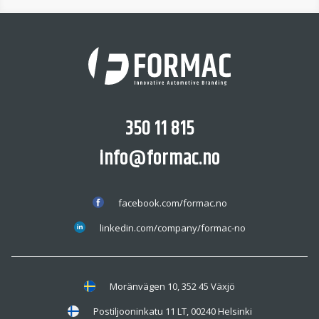
350 11 815
info@formac.no
facebook.com/formac.no
linkedin.com/company/formac-no
Moränvägen 10, 352 45 Växjö
Postiljooninkatu 11 LT, 00240 Helsinki