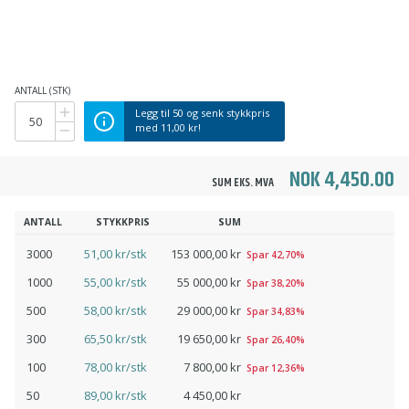
ANTALL (STK)
Legg til
50
og senk stykkpris
med
11,00 kr
!
NOK 4,450.00
SUM EKS. MVA
ANTALL
STYKKPRIS
SUM
3000
51,00 kr/stk
153 000,00 kr
Spar 42,70%
1000
55,00 kr/stk
55 000,00 kr
Spar 38,20%
500
58,00 kr/stk
29 000,00 kr
Spar 34,83%
300
65,50 kr/stk
19 650,00 kr
Spar 26,40%
100
78,00 kr/stk
7 800,00 kr
Spar 12,36%
50
89,00 kr/stk
4 450,00 kr