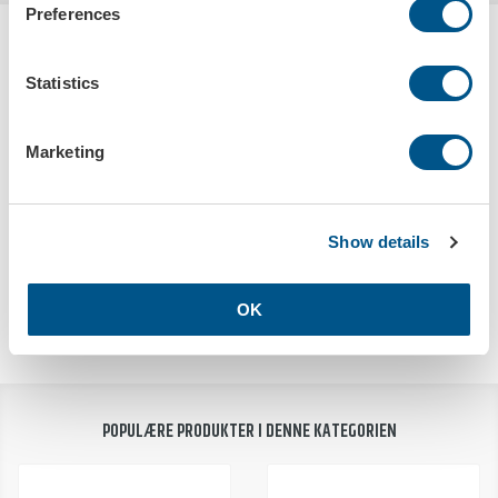
Preferences
HANDLES OFTES SAMMEN MED
SKIVE I HARD NYLON
Statistics
Marketing
Show details
Ventilmerking, standard
Selvborrende skrue M5 20mm
Art.nr: 5718
Art.nr: 573515
OK
POPULÆRE PRODUKTER I DENNE KATEGORIEN