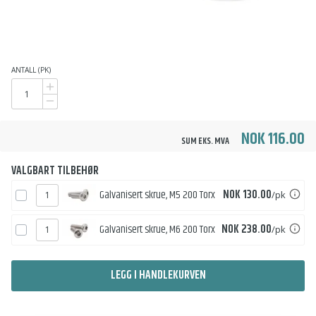
ANTALL (PK)
NOK 116.00
SUM EKS. MVA
VALGBART TILBEHØR
Pris
Galvanisert skrue, M5 200 Torx
NOK 130.00
/pk
Pris
Galvanisert skrue, M6 200 Torx
NOK 238.00
/pk
LEGG I HANDLEKURVEN