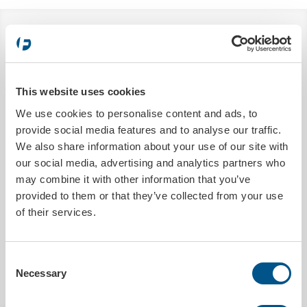
BESKRIVELSE
For montering av våre skiltholdere.
This website uses cookies
PRODUKTDETALJER
We use cookies to personalise content and ads, to
provide social media features and to analyse our traffic.
Sendes innen
1 arbeidsdag
We also share information about your use of our site with
Størrelse
18 x 4 mm
our social media, advertising and analytics partners who
Trykkbar
Nei
may combine it with other information that you’ve
Antall pr pakke
100 stk
provided to them or that they’ve collected from your use
Type produkt
Tilbehør
of their services.
MILJØDATA
Consent
Necessary
Selection
Utslipp co²
0.6901kg/pk