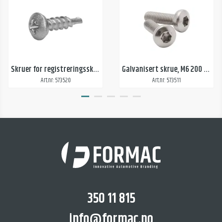
Skruer for registreringsskilt
Galvanisert skrue, M6 200 Torx
Art.nr: 573520
Art.nr: 573511
350 11 815
info@formac.no