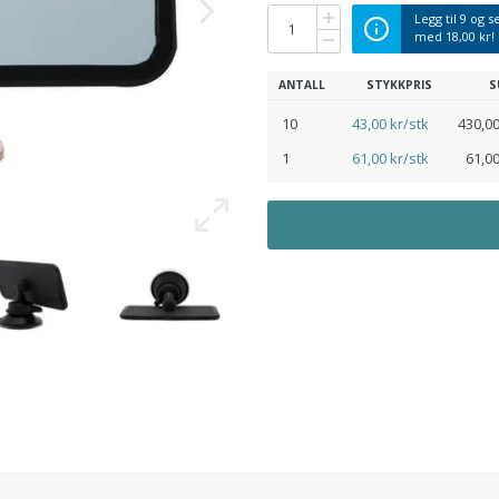
Legg til
9
og se
med
18,00 kr
!
ANTALL
STYKKPRIS
S
10
43,00 kr/stk
430,00
1
61,00 kr/stk
61,00