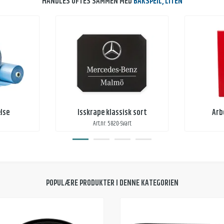
HANDLES OFTES SAMMEN MED
BAKSPEIL, LITEN
lse
Isskrape klassisk sort
Arb
Art.nr: 5820-Svart
POPULÆRE PRODUKTER I DENNE KATEGORIEN