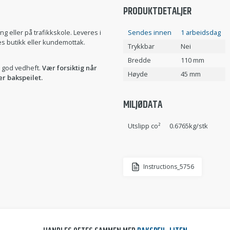
PRODUKTDETALJER
g eller på trafikkskole. Leveres i
Sendes innen
1 arbeidsdag
es butikk eller kundemottak.
Trykkbar
Nei
Bredde
110 mm
t god vedheft.
Vær forsiktig når
Høyde
45 mm
er bakspeilet.
MILJØDATA
Utslipp co²
0.6765kg/stk
Instructions_5756