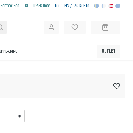
Formac Eco
Bli PLUSS-kunde
LOGG INN / LAG KONTO
Søk
KOPPLÆRING
OUTLET