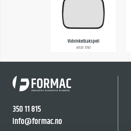
Vidvinkelbakspeil
Art.nr: 5761
350 11 815
info@formac.no