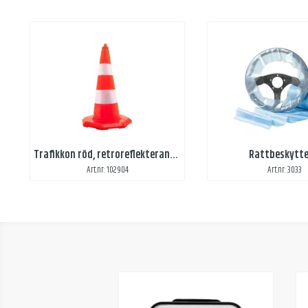
Trafikkon röd, retroreflekterande reflex
Rattbeskytte
Art.nr: 102904
Art.nr: 3033