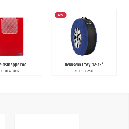
32%
eidsmappe rød
Dekksekk i tøy, 12-18"
Art.nr: 405026
Art.nr: 3032510