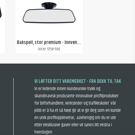
Bakspeil, stor premium - Innvendig bakspeil med ekstra sterk sugekopp
Art.nr: 5758-500
VI LØFTER DITT VAREMERKET - FRA DEKK TIL TAK
Vi er ledende innen kundeunike trykk og
skandinavisk produserte innovative profilprodukter
for bilforhandlere, verksteder og trafikkskoler. Vår
jobb er å ha et så høyt gir at vi gir deg som en kunde
en unik profilopplevelse, aavhengig om du er ute
etter eksklusive gaver eller vil synes litt ekstra i
hverdagen.