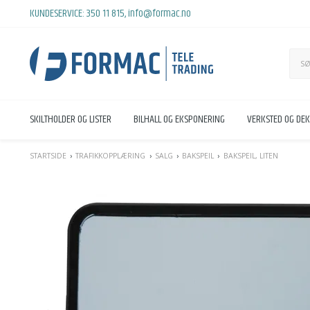
KUNDESERVICE:
350 11 815
,
info@formac.no
SKILTHOLDER OG LISTER
BILHALL OG EKSPONERING
VERKSTED OG DE
STARTSIDE
TRAFIKKOPPLÆRING
SALG
BAKSPEIL
BAKSPEIL, LITEN