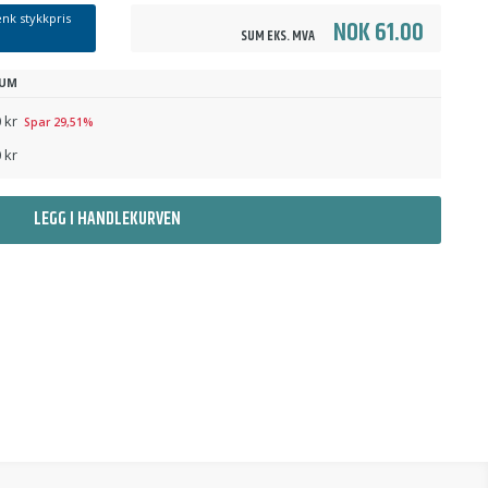
nk stykkpris
NOK 61.00
SUM EKS. MVA
UM
 kr
Spar 29,51%
 kr
LEGG I HANDLEKURVEN