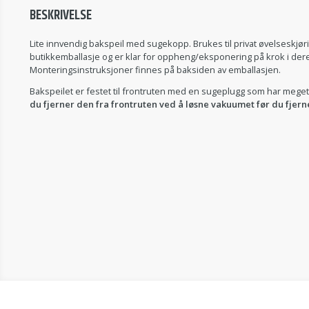
BESKRIVELSE
Lite innvendig bakspeil med sugekopp. Brukes til privat øvelseskjørin
butikkemballasje og er klar for oppheng/eksponering på krok i der
Monteringsinstruksjoner finnes på baksiden av emballasjen.
Bakspeilet er festet til frontruten med en sugeplugg som har mege
du fjerner den fra frontruten ved å løsne vakuumet før du fjern