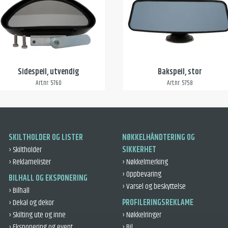
Sidespeil, utvendig
Bakspeil, stor
Art.nr: 5760
Art.nr: 5758
SKILTHOLDER OG LISTER
NØKKELHÅNDTERING OG
› Skiltholder
SIKKERHET
› Reklamelister
› Nøkkelmerking
› Oppbevaring
BILHALL OG EKSPONERING
› Varsel og beskyttelse
› Bilhall
› Dekal og dekor
PROFILERINGSREKLAME
› Skilting ute og inne
› Nøkkelringer
› Eksponering og event
› Bil