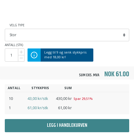
VELG TYPE
ANTALL (STK)
Legg til
9
og senk stykkpris
med
18,00 kr
!
NOK 61.00
SUM EKS. MVA
ANTALL
STYKKPRIS
SUM
10
43,00 kr/stk
430,00 kr
Spar 29,51%
1
61,00 kr/stk
61,00 kr
LEGG I HANDLEKURVEN