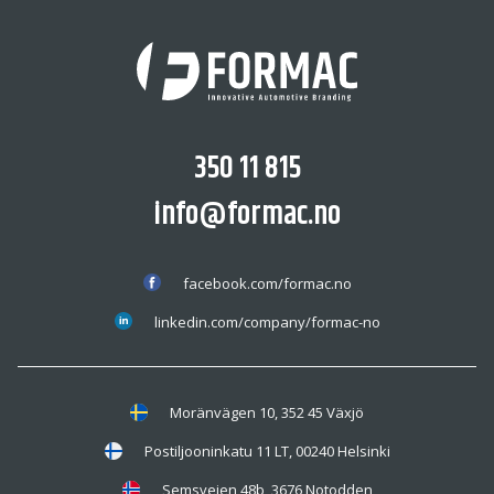
350 11 815
info@formac.no
facebook.com/formac.no
linkedin.com/company/formac-no
Moränvägen 10, 352 45 Växjö
Postiljooninkatu 11 LT, 00240 Helsinki
Semsveien 48b, 3676 Notodden