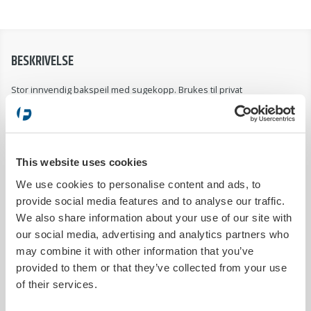
BESKRIVELSE
Stor innvendig bakspeil med sugekopp. Brukes til privat
øvelseskjøring eller på trafikkskole. Leveres i butikkemballasje og er
klar for oppheng/eksponering på krok i deres butikk eller
kundemottak. Monteringsinstruksjoner finnes på baksiden av
emballasjen.
This website uses cookies
Bakspeilet er festet til frontruten med en sugeplugg som har meget
god vedheft.
Vær forsiktig når du fjerner den fra frontruten ved å
We use cookies to personalise content and ads, to
løsne vakuumet før du fjerner bakspeilet.
provide social media features and to analyse our traffic.
We also share information about your use of our site with
PRODUKTDETALJER
our social media, advertising and analytics partners who
may combine it with other information that you’ve
Sendes innen
1 arbeidsdag
provided to them or that they’ve collected from your use
Trykkbar
Nei
of their services.
Bredde
175 mm