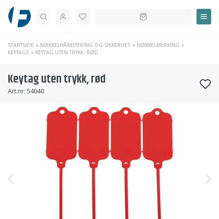
Søk
STARTSIDE
NØKKELHÅNDTERING OG SIKKERHET
NØKKELMERKING
KEYTAGS
KEYTAG UTEN TRYKK, RØD
Keytag uten trykk, rød
Art.nr:
54040