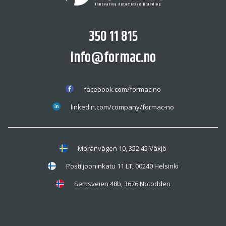
350 11 815
info@formac.no
facebook.com/formac.no
linkedin.com/company/formac-no
Moränvägen 10, 352 45 Växjö
Postiljooninkatu 11 LT, 00240 Helsinki
Semsveien 48b, 3676 Notodden