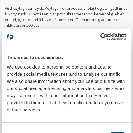
Rød keytag uten trykk. Keytagen er produsert i plast og står godt imot
fukt og rusk. Bundtlåsen gjør produktet meget brukervennlig. Alt er i
en del, og er enkel å feste på nøkkelen. To markeringspenner er
inkludert pr 200 stk.
PRODUKTDETALJER
Sendes innen
1 arbeidsdag
This website uses cookies
Trykkbar
Nei
We use cookies to personalise content and ads, to
Antall pr pakke
200 stk (to markeringspenner er inkludert)
provide social media features and to analyse our traffic.
Bredde
40 mm
We also share information about your use of our site with
Høyde
183 mm
our social media, advertising and analytics partners who
Type produkt
Keytags
may combine it with other information that you’ve
provided to them or that they’ve collected from your use
of their services.
MILJØDATA
Utslipp co²
1.1862kg/pakke
Consent