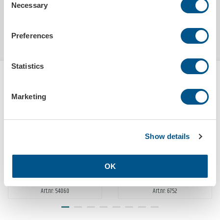
Necessary
Selection
Preferences
Statistics
HANDLES OFTES SAMMEN MED
KEYTAG UTEN TRYKK, RØD
Marketing
Show details
OK
Keytag uten trykk, grønn
Reklamelist med 2 farge trykk
Art.nr: 54060
Art.nr: 6752