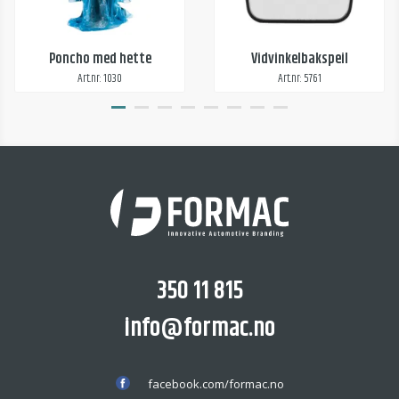
Poncho med hette
Vidvinkelbakspeil
Art.nr: 1030
Art.nr: 5761
350 11 815
info@formac.no
facebook.com/formac.no