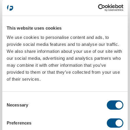
BESKRIVELSE
Praktisk varselpuck med LED-lys. Varsellyset er enkelt å bruke og kan
plasseres på taket av kjøretøyet takket være den sterke magneten,
eller alternativt plasseres på bakken. Med den medfølgende kroken
This website uses cookies
kan den også henges opp.
We use cookies to personalise content and ads, to
Varsellyset er utstyrt med 12 røde LED-lys og 3 hvite. Den har også et
provide social media features and to analyse our traffic.
robust kabinett som er både slagfast, vanntett og oljebestandig.
Lysene drives av 3 AAA-batterier (ikke inkludert).
We also share information about your use of our site with
our social media, advertising and analytics partners who
Varselsdisken har 9 forskjellige posisjoner:
may combine it with other information that you’ve
Rask blinking
provided to them or that they’ve collected from your use
Langsom blinking
of their services.
Enkel blinking
Roterende blinking
Vekselsvis blinking
SOS
Consent
Rødt lys på
Necessary
Selection
Rødt lys av
Hvitt lys på
Minimumskjøp av varselpucken er 2000 stk.
Preferences