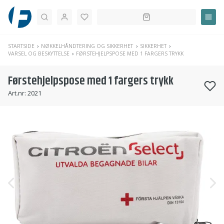
Søk
STARTSIDE
NØKKELHÅNDTERING OG SIKKERHET
SIKKERHET
VARSEL OG BESKYTTELSE
FØRSTEHJELPSPOSE MED 1 FARGERS TRYKK
Førstehjelpspose med 1 fargers trykk
Art.nr:
2021