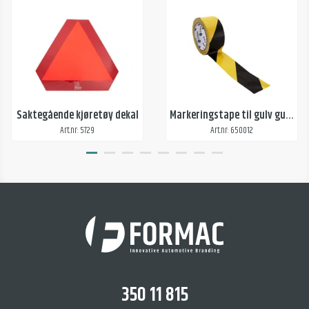
Saktegående kjøretøy dekal
Markeringstape til gulv gul/svart
Art.nr: 5729
Art.nr: 650012
350 11 815