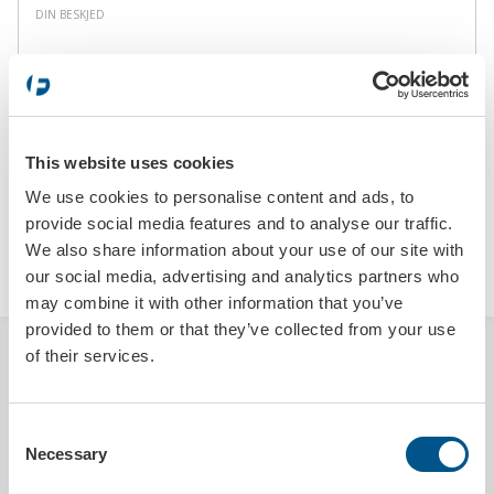
Din
trykkfarger
*
beskjed
This website uses cookies
We use cookies to personalise content and ads, to
provide social media features and to analyse our traffic.
We also share information about your use of our site with
SENDE
our social media, advertising and analytics partners who
may combine it with other information that you’ve
provided to them or that they’ve collected from your use
of their services.
BESKRIVELSE
Bil førstehjelpsskrin i praktisk nylonpose med innhold i samsvar med
Consent
DIN 13164. Førstehjelpsskrinet består av: plaster, trykkbind, elastisk
Necessary
bandasje, tape, saks, varmeteppe, ansiktsmaske og
Selection
engangshansker.