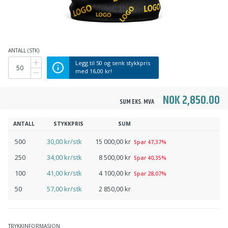
ANTALL (STK)
Legg til
50
og senk stykkpris
med
16,00 kr
!
NOK 2,850.00
SUM EKS. MVA
ANTALL
STYKKPRIS
SUM
500
30,00 kr/stk
15 000,00 kr
Spar 47,37%
250
34,00 kr/stk
8 500,00 kr
Spar 40,35%
100
41,00 kr/stk
4 100,00 kr
Spar 28,07%
50
57,00 kr/stk
2 850,00 kr
TRYKKINFORMASJON