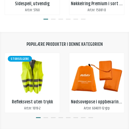
Sidespeil, utvendig
Nøkkelring Premium i sort lær med domedekal og preg 2 sider
Art.nr: 5760
Art.nr: 15081-D
POPULÆRE PRODUKTER I DENNE KATEGORIEN
STORSELGERE
Refleksvest uten trykk
Nødsovepose i oppbevaringspose
Art.nr: 1019-2
Art.nr: 604011-12-grp