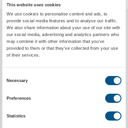
This website uses cookies
We use cookies to personalise content and ads, to
BESKRIVELSE
provide social media features and to analyse our traffic.
We also share information about your use of our site with
Formacs Multiwear, også kjent som buff, multifunksjons hodeplagg,
our social media, advertising and analytics partners who
bandana, multifleksibel halsvarmer, tubeskjerf og halskrage, er et
may combine it with other information that you’ve
utrolig allsidig plagg som tilpasser seg dine behov. Den kan brukes
provided to them or that they’ve collected from your use
som skjerf, halsvarmer, lue, pannebånd og mye mer. Med muligheten
of their services.
for fullfarget trykk rundt kan du skape ditt eget unike
multifunksjonelle hodeplagg. Perfekt som gave eller for
kampanjeutsendelser, og egnet for alle typer utendørsaktiviteter.
Produktet leveres i en praktisk polybag med trykte instruksjoner.
Consent
Necessary
Multiwear er laget av 140g resirkulert rPET-materiale, som stammer
Selection
fra resirkulerte PET-flasker. Med multiwear velger du ikke bare
allsidighet, men også en bærekraftig tilnærming til
utendørseventyrene dine.
Preferences
PRODUKTDETALJER
Statistics
Sendes innen
25 arbeidsdager etter godkjent korrektur