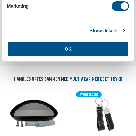
Størrelse
240 x 480 mm
Marketing
Trykkbar
Ja
Materiale
140g RPET
Show details
MILJØDATA
OK
Utslipp co²
0.0480kg/stk
HANDLES OFTES SAMMEN MED
MULTIWEAR MED EGET TRYKK
STORSELGERE