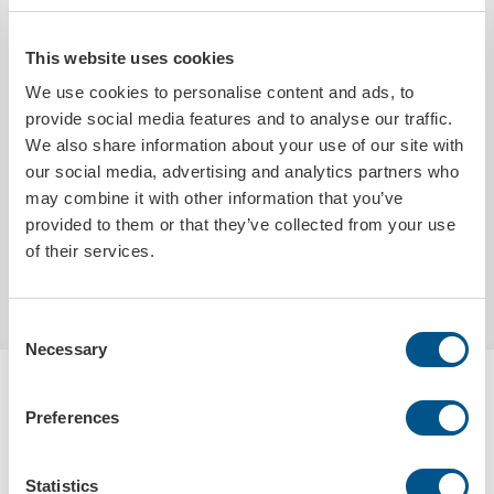
kun flyttes rundt.
This website uses cookies
PRODUKTDETALJER
We use cookies to personalise content and ads, to
provide social media features and to analyse our traffic.
Sendes innen
1 arbeidsdag
We also share information about your use of our site with
Trykkbar
Nei
our social media, advertising and analytics partners who
Lengde
65 cm
may combine it with other information that you’ve
provided to them or that they’ve collected from your use
MILJØDATA
of their services.
Utslipp co²
5.6300kg/stk
Consent
Necessary
Selection
HANDLES OFTES SAMMEN MED
STØVBØRSTE MED VOKS
Preferences
ØKO-SMART VALG
Statistics