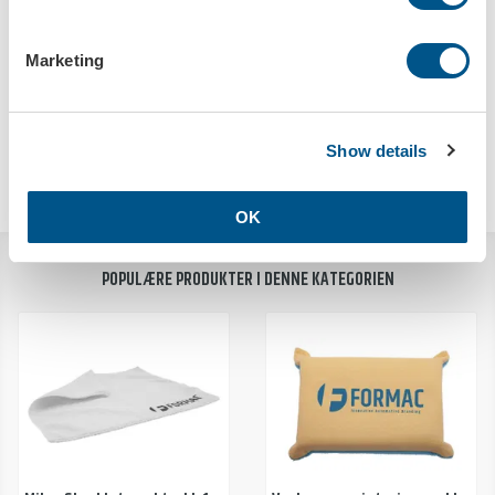
Marketing
Låselist
Dekorskilt, sort med 4 fargers trykk
Art.nr: 6708
Art.nr: 9201
Show details
OK
POPULÆRE PRODUKTER I DENNE KATEGORIEN