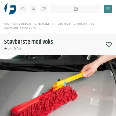
Søk
STARTSIDE
BILHALL OG EKSPONERING
BILHALL
VEDLIKEHOLD
STØVBØRSTE MED VOKS
Støvbørste med voks
Art.nr:
5753