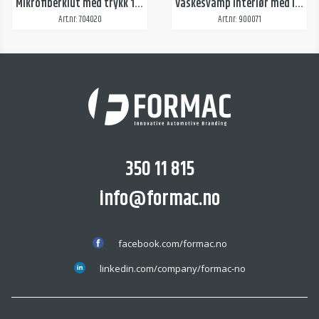
Mikrofiberklut med trykk 1 farge
Vaskesvamp interiør med logotrykk
Art.nr: 704020
Art.nr: 900071
350 11 815
info@formac.no
facebook.com/formac.no
linkedin.com/company/formac-no