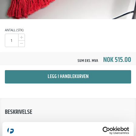
ANTALL (STK)
NOK 515.00
SUM EKS. MVA
LEGG I HANDLEKURVEN
BESKRIVELSE
Originale støvbørsten fra California Carduster®. Børsten er
produsert av 100 % bomull og inneholder parafinvoks. Vokset binder
støvet og gjør det effektiv å børste bort støvet, istedenfor at støvet