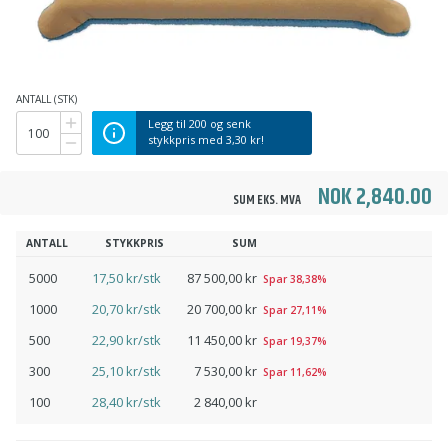
ANTALL (STK)
Legg til
200
og senk
stykkpris med
3,30 kr
!
NOK 2,840.00
SUM EKS. MVA
ANTALL
STYKKPRIS
SUM
5000
17,50 kr/stk
87 500,00 kr
Spar 38,38%
1000
20,70 kr/stk
20 700,00 kr
Spar 27,11%
500
22,90 kr/stk
11 450,00 kr
Spar 19,37%
300
25,10 kr/stk
7 530,00 kr
Spar 11,62%
100
28,40 kr/stk
2 840,00 kr