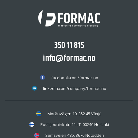
350 11 815
info@formac.no
facebook.com/formac.no
linkedin.com/company/formac-no
Moränvägen 10, 352 45 Växjö
Postiljooninkatu 11 LT, 00240 Helsinki
Semsveien 48b, 3676 Notodden