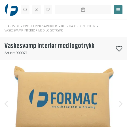
Søk
STARTSIDE
PROFILERINGSARTIKLER
BIL
HA ORDEN I BILEN
VASKESVAMP INTERIØR MED LOGOTRYKK
Vaskesvamp interiør med logotrykk
Art.nr:
900071