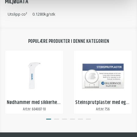
MILJØDATA
Utslipp co²
0.1280kg/stk
POPULÆRE PRODUKTER I DENNE KATEGORIEN
Nødhammer med sikkerhetsbeltekutter, 1-farget trykk
Steinsprutplaster med eget trykk
Art.nr: 604007-10
Art.nr: 756