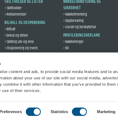
SKILTHOLDER OG LISTER
NØKKELHÅNDTERING OG
› Skiltholder
SIKKERHET
› Reklamelister
› Nøkkelmerking
› Oppbevaring
BILHALL OG EKSPONERING
› Varsel og beskyttelse
› Bilhall
› Dekal og dekor
PROFILERINGSREKLAME
› Skilting ute og inne
› Nøkkelringer
› Eksponering og event
› Bil
› Kundegaver
VERKSTED OG DEKK
› Kontor og profil
› Verksted
s
› Refleks
› Dekklogistikk
ise content and ads, to provide social media features and to an
› Bilbeskyttelse
TRAFIKKOPPLÆRING
rmation about your use of our site with our social media, advertis
› Øvelseskjøring
 combine it with other information that you’ve provided to them o
› Salg
 use of their services.
Preferences
Statistics
Marketing