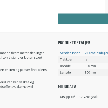
PRODUKTDETALJER
mot de fleste materialer. Ingen
Sendes innen
25 arbeidsdager
 tørr tilstand er kluten svært
Trykkbar
Ja
Bredde
300 mm
n er liten og passer fint i bilens
Lengde
300 mm
berkluten kan vaskes og
MILJØDATA
effektivt alternativ til
Utslipp co²
0.1728kg/stk