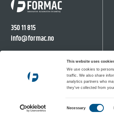
350 11 815
info@formac.no
facebook.com/formac.no
This website uses cookie
linkedin.com/company/formac-no
We use cookies to personal
traffic. We also share info
analytics partners who may
Moränvägen 10, 352 45 Växjö
they’ve collected from your
Postiljooninkatu 11 LT, 00240 Helsinki
Semsveien 48b, 3676 Notodden
Consent
Necessary
Selection