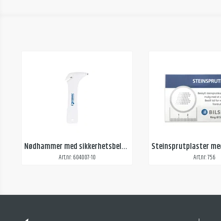
Nødhammer med sikkerhetsbeltekutter, 1-farget trykk
Art.nr: 604007-10
Art.nr: 756