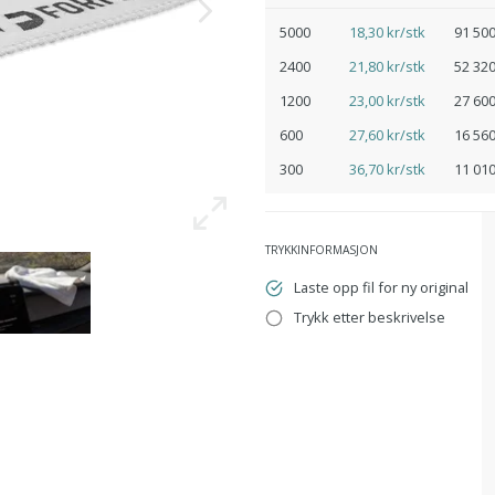
5000
18,30 kr/stk
91 500
2400
21,80 kr/stk
52 320
1200
23,00 kr/stk
27 600
600
27,60 kr/stk
16 560
300
36,70 kr/stk
11 010
TRYKKINFORMASJON
Laste opp fil for ny original
Trykk etter beskrivelse