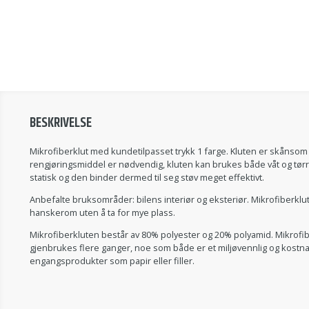
BESKRIVELSE
Mikrofiberklut med kundetilpasset trykk 1 farge. Kluten er skånsom 
rengjøringsmiddel er nødvendig, kluten kan brukes både våt og tørr. I
statisk og den binder dermed til seg støv meget effektivt.
Anbefalte bruksområder: bilens interiør og eksteriør. Mikrofiberklute
hanskerom uten å ta for mye plass.
Mikrofiberkluten består av 80% polyester og 20% polyamid. Mikrofi
gjenbrukes flere ganger, noe som både er et miljøvennlig og kostnads
engangsprodukter som papir eller filler.