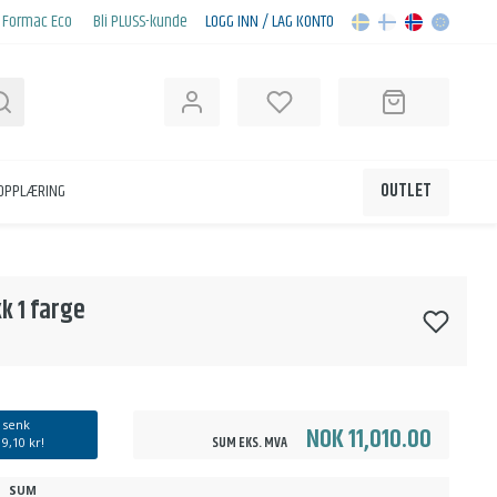
Formac Eco
Bli PLUSS-kunde
LOGG INN / LAG KONTO
Søk
KOPPLÆRING
OUTLET
k 1 farge
 senk
NOK 11,010.00
SUM EKS. MVA
d
9,10 kr
!
SUM