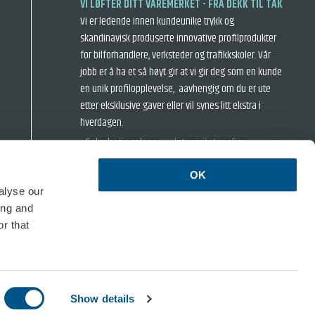
VI LØFTER DITT VAREMERKET - FRA DEKK TIL TAK
Vi er ledende innen kundeunike trykk og
skandinavisk produserte innovative profilprodukter
for bilforhandlere, verksteder og trafikkskoler. Vår
jobb er å ha et så høyt gir at vi gir deg som en kunde
en unik profilopplevelse, aavhengig om du er ute
etter eksklusive gaver eller vil synes litt ekstra i
hverdagen.
› Salgsbetingelser
› Intergritetspolicy
OK
alyse our
ing and
r that
Show details