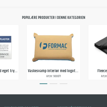
POPULÆRE PRODUKTER I DENNE KATEGORIEN
Steinsprutplaster med eget trykk
Vaskesvamp interiør med logotrykk
Fleece
Art.nr: 900071
Art.n