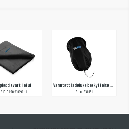
pledd svart i etui
Vanntett ladeluke beskyttelse til elbil
r: 310190-10-310190-11
Art.nr: 330151