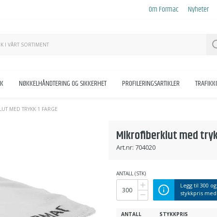
Om Formac
Nyheter
KK
NØKKELHÅNDTERING OG SIKKERHET
PROFILERINGSARTIKLER
TRAFIK
LUT MED TRYKK 1 FARGE
Mikrofiberklut med tryk
Art.nr:
704020
ANTALL (STK)
Legg til
300
og
stykkpris me
ANTALL
STYKKPRIS