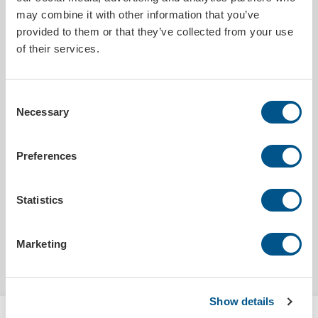
may combine it with other information that you’ve
provided to them or that they’ve collected from your use
of their services.
PRODUKTDETALJER
Sendes innen
10 arbeidsdager
Consent
Necessary
Selection
Størrelse
6 x 8 m (48m²)
Trykkbar
Nei
Dimensjoner
35 x 30 x 90 cm (skap)
Preferences
MILJØDATA
Statistics
Utslipp co²
212.0000kg/stk
Marketing
Fire blanket instructions
Washing instruction
Show details