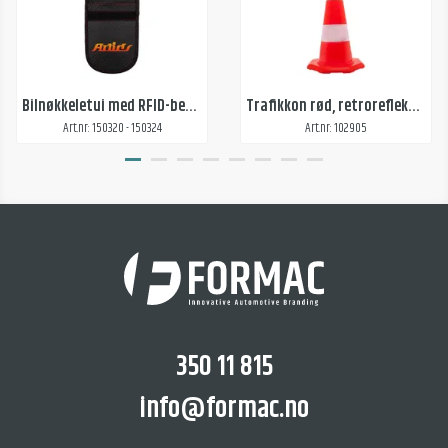
Bilnøkkeletui med RFID-beskyttelse
Trafikkon rød, retroreflekterende, stor
Art.nr: 150320 - 150324
Art.nr: 102905
350 11 815
info@formac.no