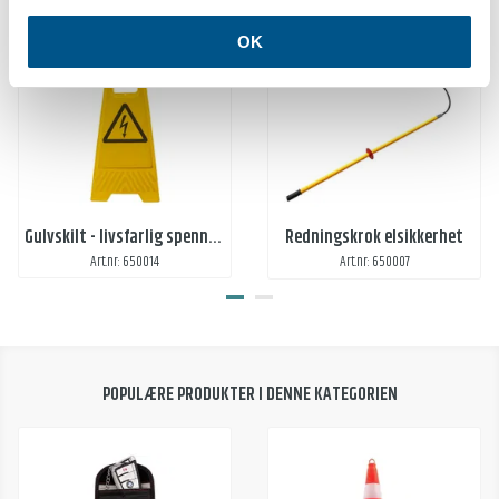
HANDLES OFTES SAMMEN MED
BRANNTEPPE KJØRETØY I METALLSKAP
OK
Gulvskilt - livsfarlig spenning
Redningskrok elsikkerhet
Art.nr: 650014
Art.nr: 650007
POPULÆRE PRODUKTER I DENNE KATEGORIEN