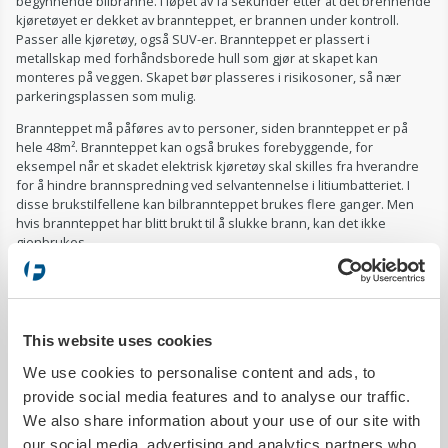
begynnende bilbranne. I løpet av få sekunder etter at det brennende
kjøretøyet er dekket av brannteppet, er brannen under kontroll.
Passer alle kjøretøy, også SUV-er. Brannteppet er plassert i
metallskap med forhåndsborede hull som gjør at skapet kan
monteres på veggen. Skapet bør plasseres i risikosoner, så nær
parkeringsplassen som mulig.
Brannteppet må påføres av to personer, siden brannteppet er på
hele 48m². Brannteppet kan også brukes forebyggende, for
eksempel når et skadet elektrisk kjøretøy skal skilles fra hverandre
for å hindre brannspredning ved selvantennelse i litiumbatteriet. I
disse brukstilfellene kan bilbrannteppet brukes flere ganger. Men
hvis brannteppet har blitt brukt til å slukke brann, kan det ikke
gjenbrukes.
This website uses cookies
We use cookies to personalise content and ads, to
provide social media features and to analyse our traffic.
We also share information about your use of our site with
our social media, advertising and analytics partners who