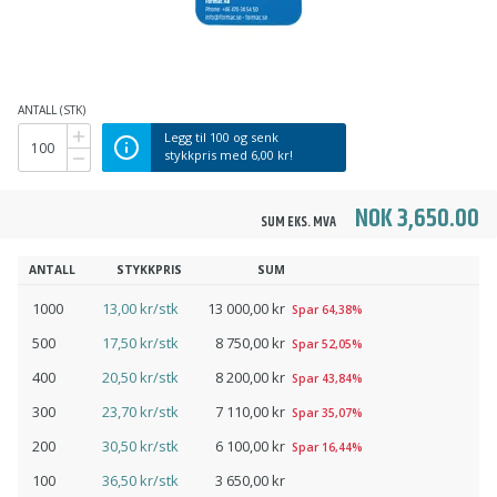
ANTALL (STK)
Legg til
100
og senk
stykkpris med
6,00 kr
!
NOK 3,650.00
SUM EKS. MVA
ANTALL
STYKKPRIS
SUM
1000
13,00 kr/stk
13 000,00 kr
Spar 64,38%
500
17,50 kr/stk
8 750,00 kr
Spar 52,05%
400
20,50 kr/stk
8 200,00 kr
Spar 43,84%
300
23,70 kr/stk
7 110,00 kr
Spar 35,07%
200
30,50 kr/stk
6 100,00 kr
Spar 16,44%
100
36,50 kr/stk
3 650,00 kr