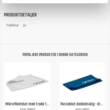
05 – Ny bil
PRODUKTDETALJER
Trykkbar
Ja
POPULÆRE PRODUKTER I DENNE KATEGORIEN
Mikrofiberklut med trykk 1 farge
Pusseklut dobbelsidig - digitaltrykk
Art.nr: 704020
Art.nr: 704122