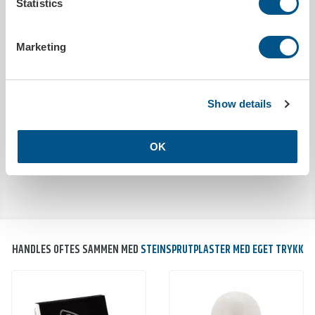
Trykkbar
Ja
Statistics
Bredde
88 mm
Høyde
53 mm
Marketing
MILJØDATA
Show details
Utslipp co²
0.0050kg/stk
OK
HANDLES OFTES SAMMEN MED
STEINSPRUTPLASTER MED EGET TRYKK