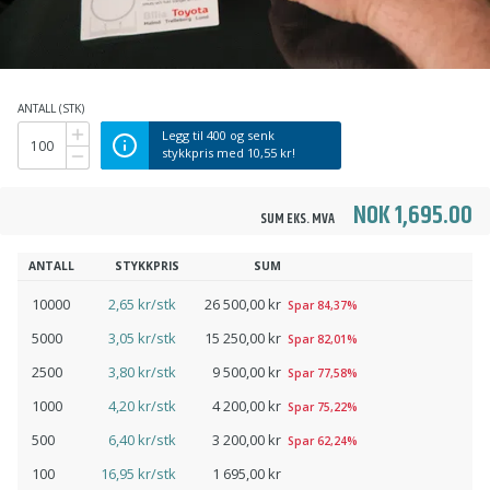
ANTALL (STK)
Legg til
400
og senk
stykkpris med
10,55 kr
!
NOK 1,695.00
SUM EKS. MVA
ANTALL
STYKKPRIS
SUM
10000
2,65 kr/stk
26 500,00 kr
Spar 84,37%
5000
3,05 kr/stk
15 250,00 kr
Spar 82,01%
2500
3,80 kr/stk
9 500,00 kr
Spar 77,58%
1000
4,20 kr/stk
4 200,00 kr
Spar 75,22%
500
6,40 kr/stk
3 200,00 kr
Spar 62,24%
100
16,95 kr/stk
1 695,00 kr