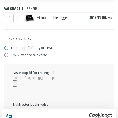
VALGBART TILBEHØR
Pris
Visittkortholder liggende
NOK 33.00
/stk
TRYKKINFORMASJON
Laste opp fil for ny original
Trykk etter beskrivelse
Laste opp fil for ny original
eps, pdf, ai, cdr, jpg, psd, png
Trykk etter beskrivelse