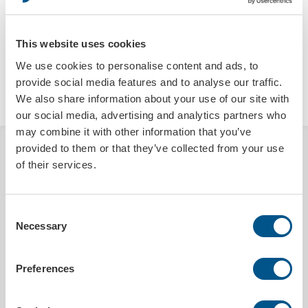
This website uses cookies
We use cookies to personalise content and ads, to
provide social media features and to analyse our traffic.
LEGG I HANDLEKURVEN
We also share information about your use of our site with
our social media, advertising and analytics partners who
may combine it with other information that you’ve
provided to them or that they’ve collected from your use
BESKRIVELSE
of their services.
Gi kunden din et steinsprutplaster, som beskytter steinsprutskaden.
Plasteret limes på steinspruten på ruten og hindrer at det utvikler
seg en sprekk i frontruten. Det forhindrer også vann og smuss å
Consent
trenge inn i sprekken.
Necessary
Selection
PRODUKTDETALJER
Preferences
Sendes innen
5 arbeidsdager etter godkjent korrektur