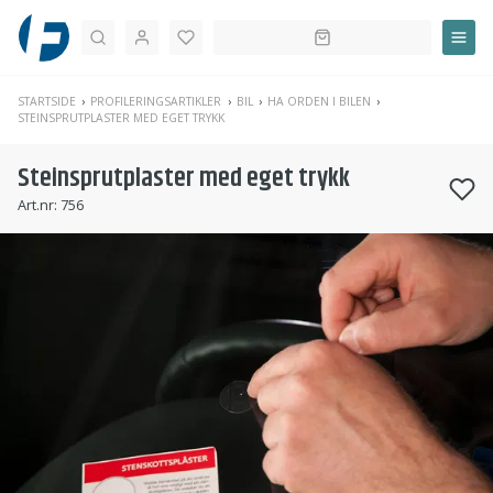
Søk
STARTSIDE
PROFILERINGSARTIKLER
BIL
HA ORDEN I BILEN
STEINSPRUTPLASTER MED EGET TRYKK
Steinsprutplaster med eget trykk
Art.nr:
756