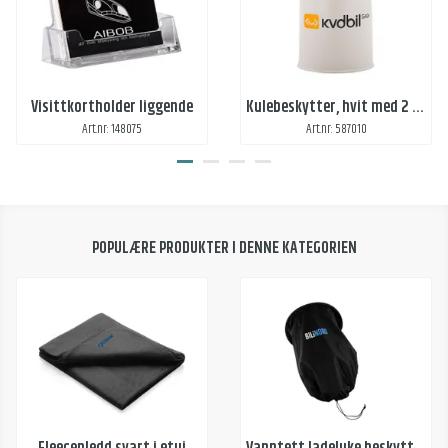
Visittkortholder liggende
Kulebeskytter, hvit med 2 fargers trykk 1 side
Art.nr: 148075
Art.nr: 587010
POPULÆRE PRODUKTER I DENNE KATEGORIEN