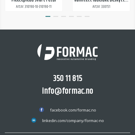
Fleecepledd svart i etui
Vanntett ladeluke beskyttelse til elbil
Art.nr: 310190-10-310190-11
Art.nr: 330151
350 11 815
info@formac.no
facebook.com/formac.no
linkedin.com/company/formac-no