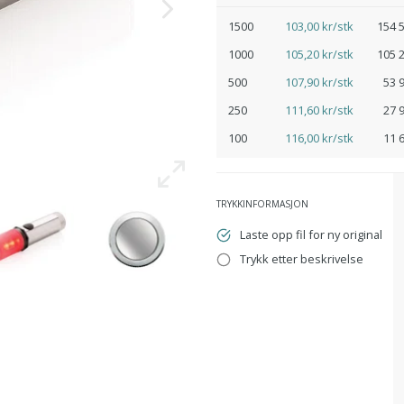
1500
103,00 kr/stk
154 5
1000
105,20 kr/stk
105 2
500
107,90 kr/stk
53 
250
111,60 kr/stk
27 
100
116,00 kr/stk
11 
TRYKKINFORMASJON
Laste opp fil for ny original
Trykk etter beskrivelse