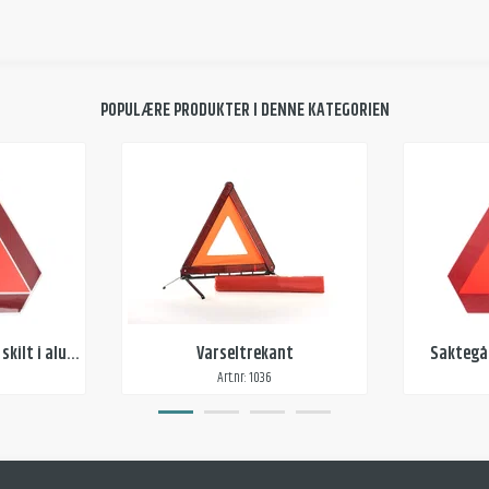
POPULÆRE PRODUKTER I DENNE KATEGORIEN
Saktegående kjøretøy skilt i aluminium
Varseltrekant
Saktegåe
Art.nr: 1036