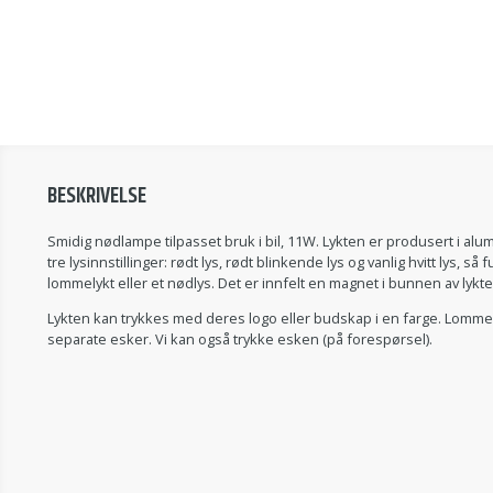
BESKRIVELSE
Smidig nødlampe tilpasset bruk i bil, 11W. Lykten er produsert i alu
tre lysinnstillinger: rødt lys, rødt blinkende lys og vanlig hvitt lys, s
lommelykt eller et nødlys. Det er innfelt en magnet i bunnen av lykten
Lykten kan trykkes med deres logo eller budskap i en farge. Lommel
separate esker. Vi kan også trykke esken (på forespørsel).