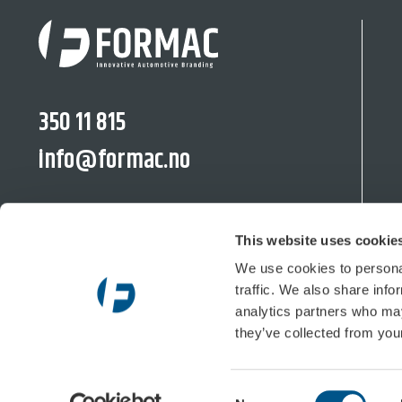
350 11 815
info@formac.no
facebook.com/formac.no
This website uses cookie
linkedin.com/company/formac-no
We use cookies to personal
traffic. We also share info
analytics partners who may
Moränvägen 10, 352 45 Växjö
they’ve collected from your
Postiljooninkatu 11 LT, 00240 Helsinki
Semsveien 48b, 3676 Notodden
Consent