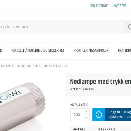
Om Formac
Nyheter
KK
NØKKELHÅNDTERING OG SIKKERHET
PROFILERINGSARTIKLER
TRAFIK
SKYTTELSE
NØDLAMPE MED TRYKK EN FARGE
Nødlampe med trykk en
Art.nr:
604006
ANTALL (STK)
Legg til
150
og
stykkpris me
ANTALL
STYKKPRIS