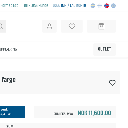
Formac Eco
Bli PLUSS-kunde
LOGG INN / LAG KONTO
Søk
KOPPLÆRING
OUTLET
 farge
 senk
NOK 11,600.00
SUM EKS. MVA
d
4,40 kr
!
SUM