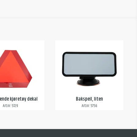
nde kjøretøy dekal
Bakspeil, liten
Art.nr: 5729
Art.nr: 5756