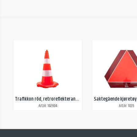
Trafikkon röd, retroreflekterande reflex
Art.nr: 102904
Art.nr: 1035