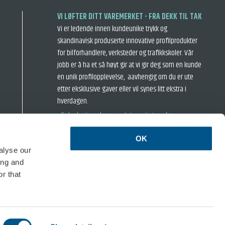
VI LØFTER DITT VAREMERKET - FRA DEKK TIL TAK
Vi er ledende innen kundeunike trykk og
skandinavisk produserte innovative profilprodukter
for bilforhandlere, verksteder og trafikkskoler. Vår
jobb er å ha et så høyt gir at vi gir deg som en kunde
en unik profilopplevelse, aavhengig om du er ute
etter eksklusive gaver eller vil synes litt ekstra i
hverdagen.
› Salgsbetingelser
› Intergritetspolicy
OK
alyse our
ing and
r that