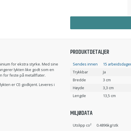
PRODUKTDETALJER
minium for ekstra styrke. Med sine
Sendes innen
15 arbeidsdager
å fungerer lykten like godt som en
Trykkbar
Ja
 for feste på metallflater.
Bredde
3 cm
ykten er CE-godkjent. Leveres i
Høyde
3,3 cm
Lengde
13,5 cm
MILJØDATA
Utslipp co²
0.4896kg/stk