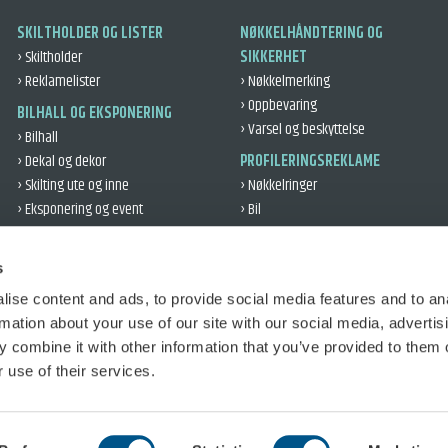
SKILTHOLDER OG LISTER
NØKKELHÅNDTERING OG
› Skiltholder
SIKKERHET
› Reklamelister
› Nøkkelmerking
› Oppbevaring
BILHALL OG EKSPONERING
› Varsel og beskyttelse
› Bilhall
› Dekal og dekor
PROFILERINGSREKLAME
› Skilting ute og inne
› Nøkkelringer
› Eksponering og event
› Bil
› Kundegaver
VERKSTED OG DEKK
› Kontor og profil
› Verksted
s
› Refleks
› Dekklogistikk
ise content and ads, to provide social media features and to an
› Bilbeskyttelse
TRAFIKKOPPLÆRING
rmation about your use of our site with our social media, advertis
› Øvelseskjøring
 combine it with other information that you’ve provided to them o
› Salg
 use of their services.